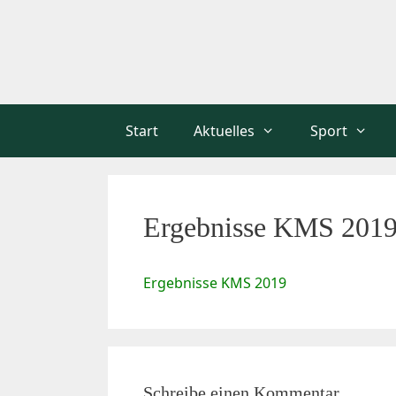
Zum
Inhalt
springen
Start
Aktuelles
Sport
Ergebnisse KMS 201
Ergebnisse KMS 2019
Schreibe einen Kommentar